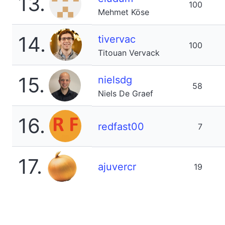
13.
100
Mehmet Köse
14.
tivervac
100
Titouan Vervack
15.
nielsdg
58
Niels De Graef
16.
redfast00
7
17.
ajuvercr
19