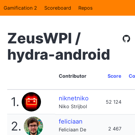
Gamification 2
Scoreboard
Repos
ZeusWPI /
hydra-android
Contributor
Score
Co
1.
niknetniko
52 124
Niko Strijbol
feliciaan
2.
2 467
Feliciaan De