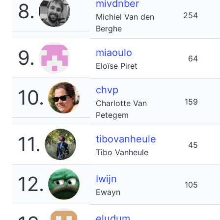
mivdnber
8.
254
Michiel Van den
Berghe
9.
miaoulo
64
Eloïse Piret
chvp
10.
159
Charlotte Van
Petegem
11.
tibovanheule
45
Tibo Vanheule
12.
Iwijn
105
Ewayn
eludum