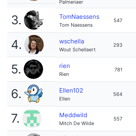
Palmenaer
3.
TomNaessens
547
Tom Naessens
4.
wschella
293
Wout Schellaert
5.
rien
781
Rien
6.
Ellen102
564
Ellen
7.
Meddwild
557
Mitch De Wilde