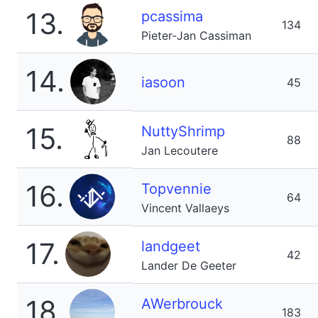
13.
pcassima
134
Pieter-Jan Cassiman
14.
iasoon
45
15.
NuttyShrimp
88
Jan Lecoutere
16.
Topvennie
64
Vincent Vallaeys
17.
landgeet
42
Lander De Geeter
18.
AWerbrouck
183