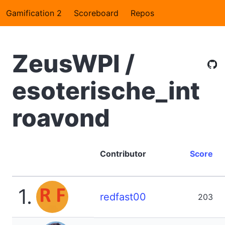
Gamification 2
Scoreboard
Repos
ZeusWPI /
esoterische_int
roavond
Contributor
Score
1.
redfast00
203