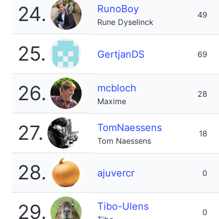
24.
RunoBoy
49
Rune Dyselinck
25.
GertjanDS
69
26.
mcbloch
28
Maxime
27.
TomNaessens
18
Tom Naessens
28.
ajuvercr
0
29.
Tibo-Ulens
0