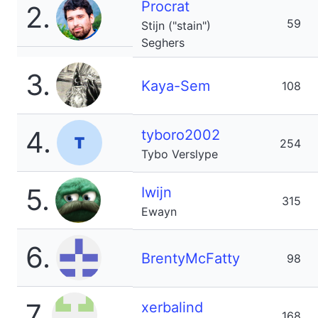
Procrat
2.
59
Stijn ("stain")
Seghers
3.
Kaya-Sem
108
4.
tyboro2002
254
Tybo Verslype
5.
Iwijn
315
Ewayn
6.
BrentyMcFatty
98
7.
xerbalind
168