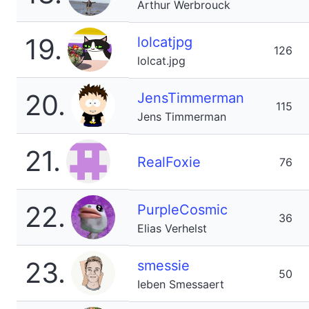
Arthur Werbrouck
19.
lolcatjpg
126
lolcat.jpg
20.
JensTimmerman
115
Jens Timmerman
21.
RealFoxie
76
22.
PurpleCosmic
36
Elias Verhelst
23.
smessie
50
Ieben Smessaert