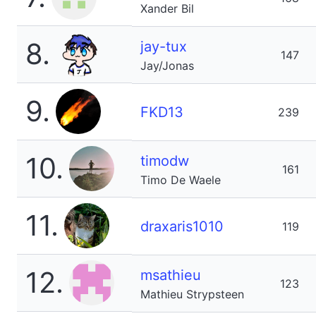
Xander Bil
8.
jay-tux
147
Jay/Jonas
9.
FKD13
239
10.
timodw
161
Timo De Waele
11.
draxaris1010
119
12.
msathieu
123
Mathieu Strypsteen