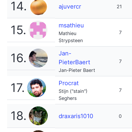
14.
ajuvercr
21
msathieu
15.
7
Mathieu
Strypsteen
Jan-
16.
7
PieterBaert
Jan-Pieter Baert
Procrat
17.
7
Stijn ("stain")
Seghers
18.
draxaris1010
0