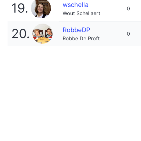
19.
wschella
0
Wout Schellaert
20.
RobbeDP
0
Robbe De Proft