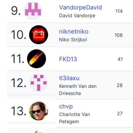
9.
VandorpeDavid
114
David Vandorpe
10.
niknetniko
108
Niko Strijbol
11.
FKD13
41
tl3ilaxu
12.
28
Kenneth Van den
Driessche
chvp
13.
27
Charlotte Van
Petegem