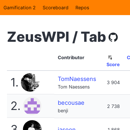
Gamification 2
Scoreboard
Repos
ZeusWPI / Tab
Contributor
C
Score
1.
TomNaessens
3 904
Tom Naessens
2.
becousae
2 738
benji
3.
iasoon
1 868