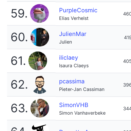
59.
PurpleCosmic
46
Elias Verhelst
60.
JulienMar
41
Julien
61.
iliclaey
40
Isaura Claeys
62.
pcassima
39
Pieter-Jan Cassiman
63.
SimonVHB
34
Simon Vanhaverbeke