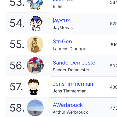
53.
56
Ellen
54.
jay-tux
52
Jay/Jonas
55.
Str-Gen
51
Laurens D'hooge
56.
SanderDemeester
50
Sander Demeester
57.
JensTimmerman
48
Jens Timmerman
58.
AWerbrouck
47
Arthur Werbrouck