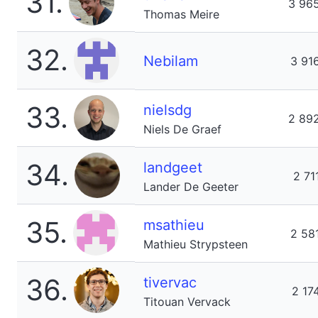
31.
3 96
Thomas Meire
32.
Nebilam
3 91
33.
nielsdg
2 89
Niels De Graef
34.
landgeet
2 71
Lander De Geeter
35.
msathieu
2 58
Mathieu Strypsteen
36.
tivervac
2 17
Titouan Vervack