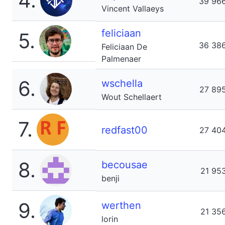
4.
39 96
Vincent Vallaeys
feliciaan
5.
36 38
Feliciaan De
Palmenaer
6.
wschella
27 89
Wout Schellaert
7.
redfast00
27 40
8.
becousae
21 95
benji
9.
werthen
21 35
lorin