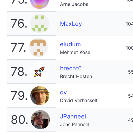
Arne Jacobs
76.
MaxLey
10
77.
eludum
10
Mehmet Köse
78.
brecht6
5
Brecht Hosten
79.
dv
5
David Verhasselt
80.
JPanneel
4
Jens Panneel