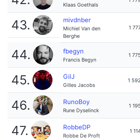
1 77
Klaas Goethals
mivdnber
43.
1 77
Michiel Van den
Berghe
44.
fbegyn
1 77
Francis Begyn
45.
GilJ
1 59
Gilles Jacobs
46.
RunoBoy
1 19
Rune Dyselinck
47.
RobbeDP
1 11
Robbe De Proft