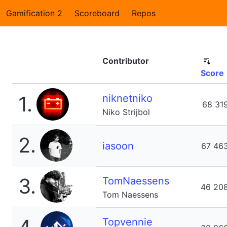
Gamification 2
Scoreboard
Repos
Contributor
Score
1.
niknetniko
68 31
Niko Strijbol
2.
iasoon
67 46
3.
TomNaessens
46 20
Tom Naessens
Topvennie