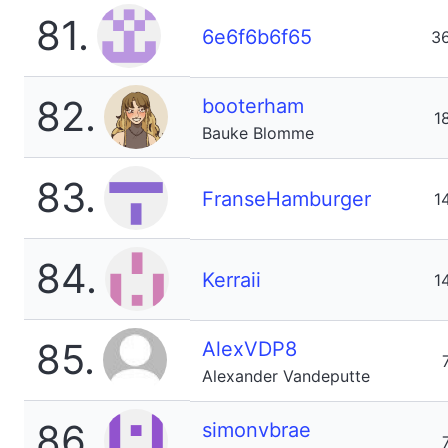
81.
6e6f6b6f65
3
82.
booterham
1
Bauke Blomme
83.
FranseHamburger
1
84.
Kerraii
1
85.
AlexVDP8
Alexander Vandeputte
86.
simonvbrae