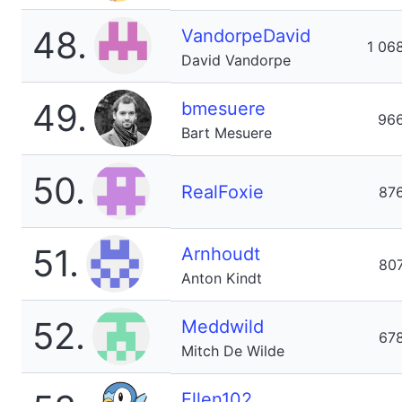
48.
VandorpeDavid
1 06
David Vandorpe
49.
bmesuere
96
Bart Mesuere
50.
RealFoxie
87
51.
Arnhoudt
80
Anton Kindt
52.
Meddwild
67
Mitch De Wilde
Ellen102