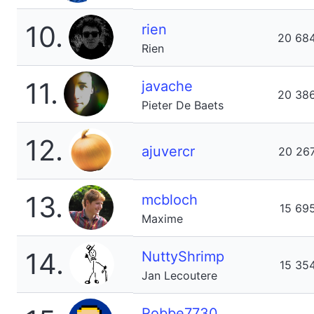
10.
rien
20 68
Rien
11.
javache
20 38
Pieter De Baets
12.
ajuvercr
20 26
13.
mcbloch
15 69
Maxime
14.
NuttyShrimp
15 35
Jan Lecoutere
Robbe7730