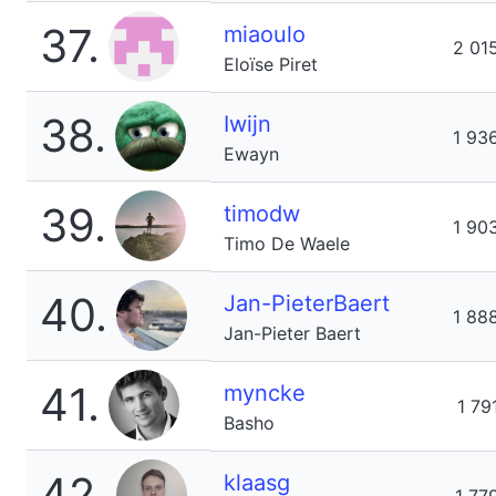
37.
miaoulo
2 01
Eloïse Piret
38.
Iwijn
1 93
Ewayn
39.
timodw
1 90
Timo De Waele
40.
Jan-PieterBaert
1 88
Jan-Pieter Baert
41.
myncke
1 79
Basho
42.
klaasg