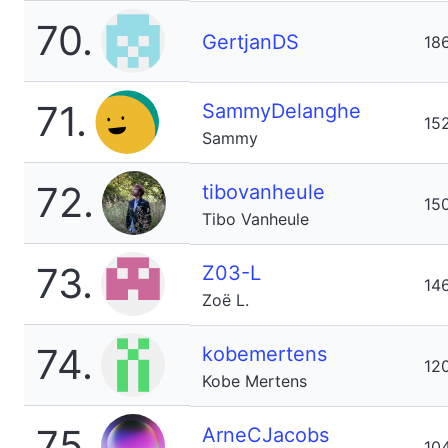
70.
GertjanDS
18
71.
SammyDelanghe
15
Sammy
72.
tibovanheule
15
Tibo Vanheule
73.
Z03-L
14
Zoë L.
74.
kobemertens
12
Kobe Mertens
75.
ArneCJacobs
10