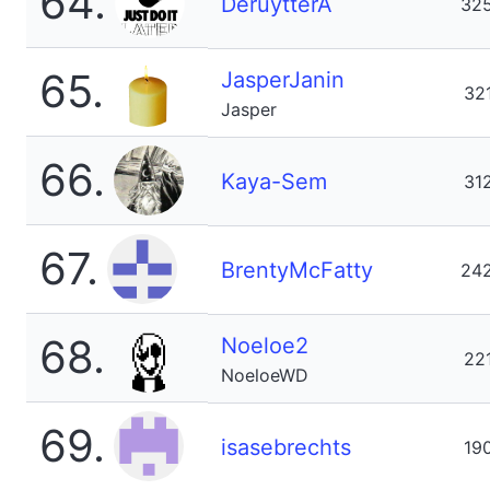
64.
DeruytterA
32
65.
JasperJanin
32
Jasper
66.
Kaya-Sem
31
67.
BrentyMcFatty
24
68.
Noeloe2
22
NoeloeWD
69.
isasebrechts
19