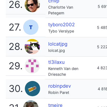
chvp
26.
5 69
Charlotte Van
Petegem
27.
tyboro2002
5 48
Tybo Verslype
28.
lolcatjpg
5 22
lolcat.jpg
tl3ilaxu
29.
4 82
Kenneth Van den
Driessche
30.
robinpdev
4 81
Robin Paret
tmeire