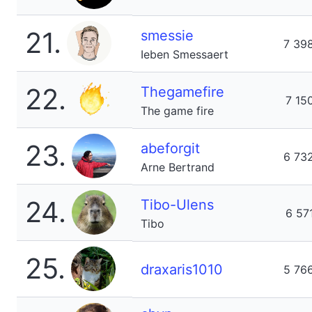
21.
smessie
7 39
Ieben Smessaert
22.
Thegamefire
7 15
The game fire
23.
abeforgit
6 73
Arne Bertrand
24.
Tibo-Ulens
6 57
Tibo
25.
draxaris1010
5 76