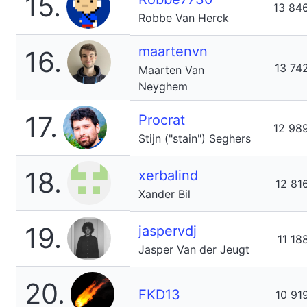
15.
13 84
Robbe Van Herck
maartenvn
16.
13 74
Maarten Van
Neyghem
17.
Procrat
12 98
Stijn ("stain") Seghers
18.
xerbalind
12 81
Xander Bil
19.
jaspervdj
11 18
Jasper Van der Jeugt
20.
FKD13
10 91