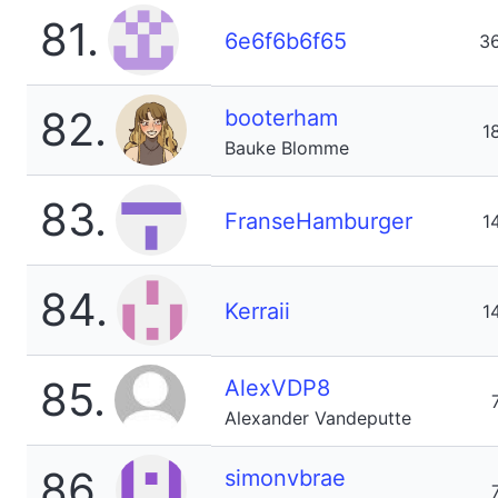
81.
6e6f6b6f65
3
82.
booterham
1
Bauke Blomme
83.
FranseHamburger
1
84.
Kerraii
1
85.
AlexVDP8
Alexander Vandeputte
86.
simonvbrae