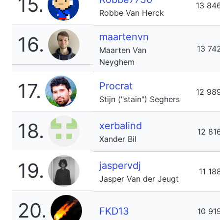
15.
13 84
Robbe Van Herck
maartenvn
16.
13 74
Maarten Van
Neyghem
17.
Procrat
12 98
Stijn ("stain") Seghers
18.
xerbalind
12 81
Xander Bil
19.
jaspervdj
11 18
Jasper Van der Jeugt
20.
FKD13
10 91