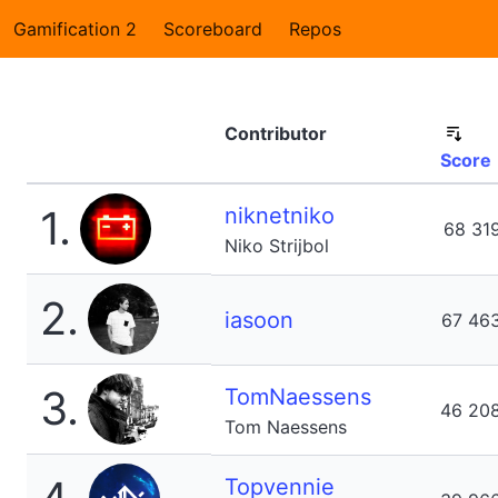
Gamification 2
Scoreboard
Repos
Contributor
Score
1.
niknetniko
68 31
Niko Strijbol
2.
iasoon
67 46
3.
TomNaessens
46 20
Tom Naessens
Topvennie