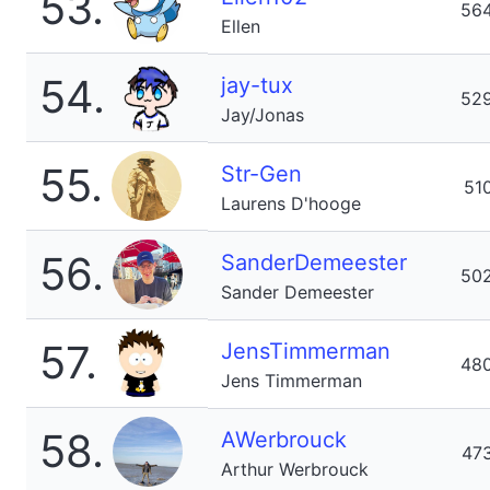
53.
56
Ellen
54.
jay-tux
52
Jay/Jonas
55.
Str-Gen
51
Laurens D'hooge
56.
SanderDemeester
50
Sander Demeester
57.
JensTimmerman
48
Jens Timmerman
58.
AWerbrouck
47
Arthur Werbrouck