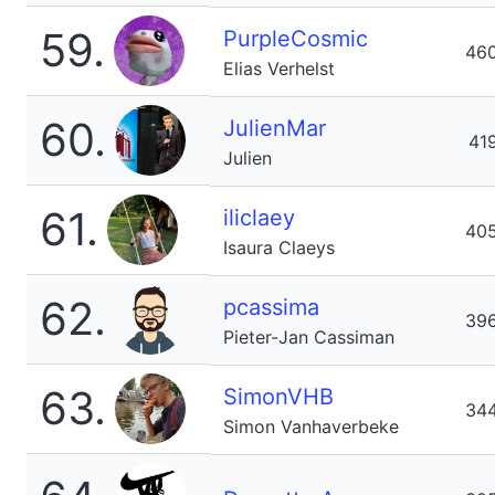
59.
PurpleCosmic
46
Elias Verhelst
60.
JulienMar
41
Julien
61.
iliclaey
40
Isaura Claeys
62.
pcassima
39
Pieter-Jan Cassiman
63.
SimonVHB
34
Simon Vanhaverbeke