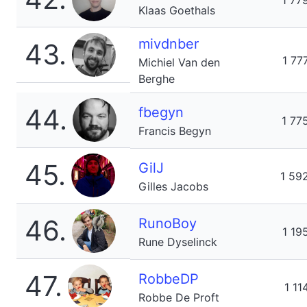
1 77
Klaas Goethals
mivdnber
43.
1 77
Michiel Van den
Berghe
44.
fbegyn
1 77
Francis Begyn
45.
GilJ
1 59
Gilles Jacobs
46.
RunoBoy
1 19
Rune Dyselinck
47.
RobbeDP
1 11
Robbe De Proft