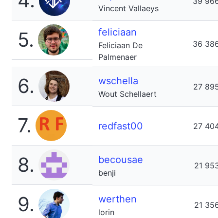
4.
39 96
Vincent Vallaeys
feliciaan
5.
36 38
Feliciaan De
Palmenaer
6.
wschella
27 89
Wout Schellaert
7.
redfast00
27 40
8.
becousae
21 95
benji
9.
werthen
21 35
lorin