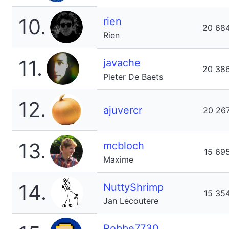
10.
rien
20 68
Rien
11.
javache
20 38
Pieter De Baets
12.
ajuvercr
20 26
13.
mcbloch
15 69
Maxime
14.
NuttyShrimp
15 35
Jan Lecoutere
Robbe7730