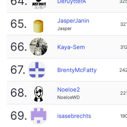
64.
DeruytterA
32
65.
JasperJanin
32
Jasper
66.
Kaya-Sem
31
67.
BrentyMcFatty
24
68.
Noeloe2
22
NoeloeWD
69.
isasebrechts
19