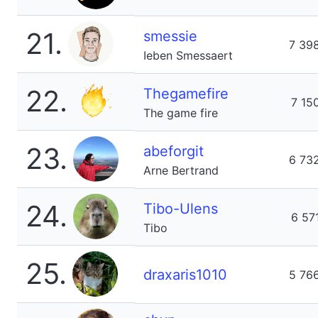
21.
smessie
7 39
Ieben Smessaert
22.
Thegamefire
7 15
The game fire
23.
abeforgit
6 73
Arne Bertrand
24.
Tibo-Ulens
6 57
Tibo
25.
draxaris1010
5 76