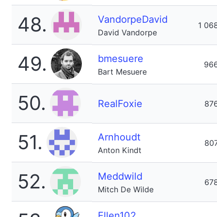
48.
VandorpeDavid
1 06
David Vandorpe
49.
bmesuere
96
Bart Mesuere
50.
RealFoxie
87
51.
Arnhoudt
80
Anton Kindt
52.
Meddwild
67
Mitch De Wilde
Ellen102