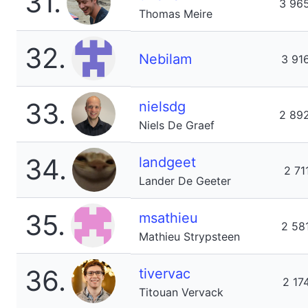
31.
3 96
Thomas Meire
32.
Nebilam
3 91
33.
nielsdg
2 89
Niels De Graef
34.
landgeet
2 71
Lander De Geeter
35.
msathieu
2 58
Mathieu Strypsteen
36.
tivervac
2 17
Titouan Vervack