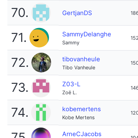
70.
GertjanDS
18
71.
SammyDelanghe
15
Sammy
72.
tibovanheule
15
Tibo Vanheule
73.
Z03-L
14
Zoë L.
74.
kobemertens
12
Kobe Mertens
75.
ArneCJacobs
10