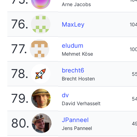
Arne Jacobs
76.
MaxLey
10
77.
eludum
10
Mehmet Köse
78.
brecht6
5
Brecht Hosten
79.
dv
5
David Verhasselt
80.
JPanneel
4
Jens Panneel