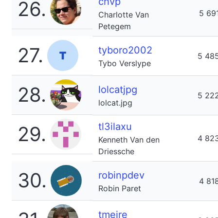
chvp
26.
5 69
Charlotte Van
Petegem
27.
tyboro2002
5 48
Tybo Verslype
28.
lolcatjpg
5 22
lolcat.jpg
tl3ilaxu
29.
4 82
Kenneth Van den
Driessche
30.
robinpdev
4 81
Robin Paret
tmeire