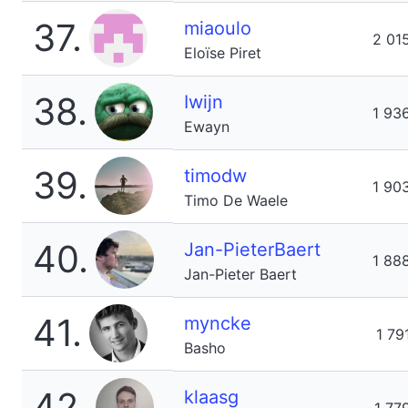
37.
miaoulo
2 01
Eloïse Piret
38.
Iwijn
1 93
Ewayn
39.
timodw
1 90
Timo De Waele
40.
Jan-PieterBaert
1 88
Jan-Pieter Baert
41.
myncke
1 79
Basho
42.
klaasg